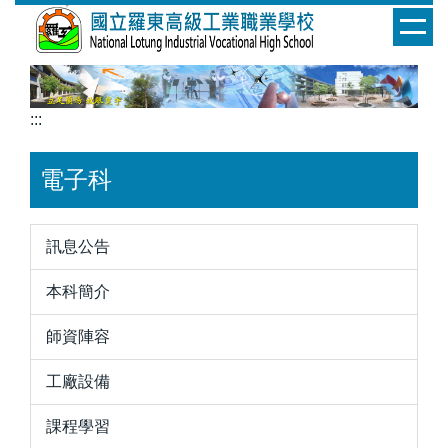
跳
到
主
要
內
:::
容
區
電子科
訊息公告
本科簡介
師資陣容
工廠設備
課程學習