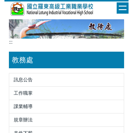
跳
到
主
要
內
容
:::
區
教務處
訊息公告
工作職掌
課業輔導
規章辦法