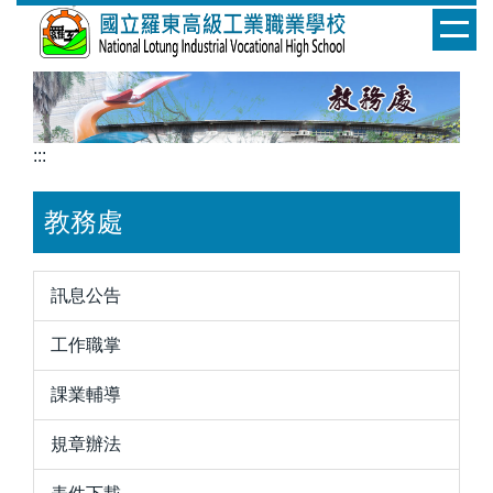
跳
到
主
要
內
容
:::
區
教務處
訊息公告
工作職掌
課業輔導
規章辦法