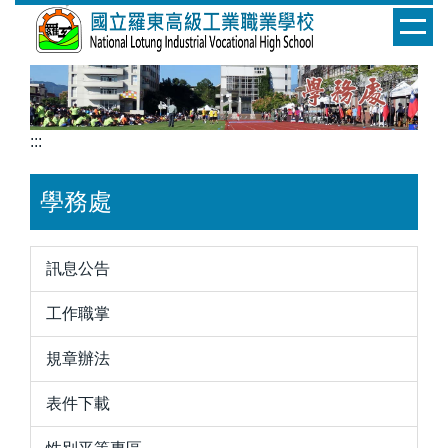
跳
到
主
要
內
容
:::
區
學務處
訊息公告
工作職掌
規章辦法
表件下載