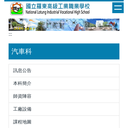
跳
到
主
要
內
:::
容
區
汽車科
訊息公告
本科簡介
師資陣容
工廠設備
課程地圖