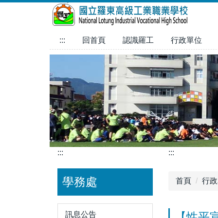
跳
到
主
:::
回首頁
認識羅工
行政單位
要
內
容
區
:::
:::
學務處
首頁
行政
訊息公告
【性平