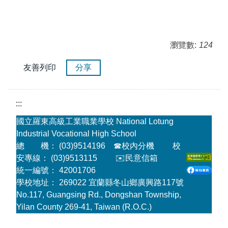
瀏覽數:
124
友善列印
分享
:::
國立羅東高級工業職業學校 National Lotung
Industrial Vocational High School
總 機： (03)9514196
☎
校內分機
校
安專線： (03)9513115
✉️民意信箱
統一編號： 42001706
學校地址： 269022 宜蘭縣冬山鄉廣興路117號
No.117, Guangsing Rd., Dongshan Township,
Yilan County 269-41, Taiwan (R.O.C.)