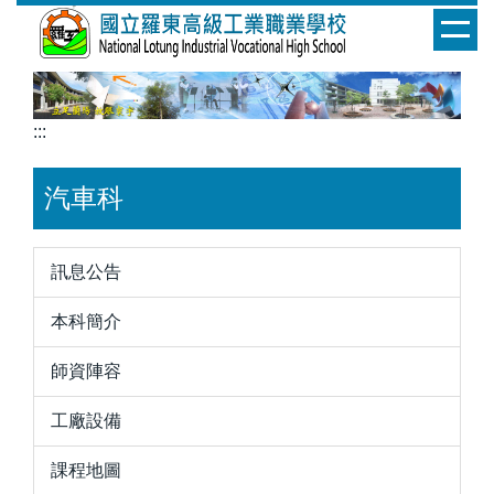
跳
到
主
要
內
:::
容
區
汽車科
訊息公告
本科簡介
師資陣容
工廠設備
課程地圖