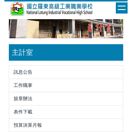
跳
到
主
要
內
容
區
主計室
訊息公告
工作職掌
規章辦法
表件下載
預算決算月報