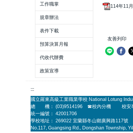
工作職掌
114年11
規章辦法
表件下載
友善列印
預算決算月報
代收代辦費
政策宣導
:::
國立羅東高級工業職業學校 National Lotung Industria
總 機： (03)9514196
☎
校內分機
校安專線
統一編號： 42001706
學校地址： 269022 宜蘭縣冬山鄉廣興路117號
No.117, Guangsing Rd., Dongshan Township, Yil