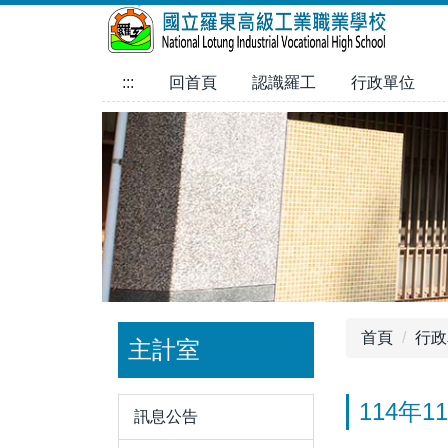
跳
到
主
:::
回首頁
認識羅工
行政單位
要
內
容
區
首頁
行政
主計室
114年
訊息公告