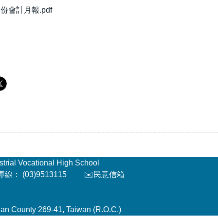
月份會計月報.pdf
l Vocational High School
： (03)9513115
✉️民意信箱
an County 269-41, Taiwan (R.O.C.)