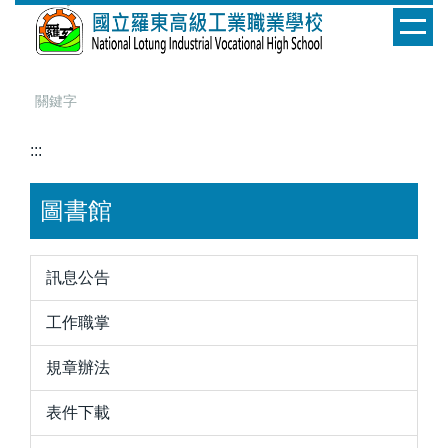
跳
到
主
要
內
容
:::
區
圖書館
訊息公告
工作職掌
規章辦法
表件下載