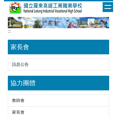
跳
到
主
要
內
:::
容
區
家長會
訊息公告
協力團體
教師會
家長會