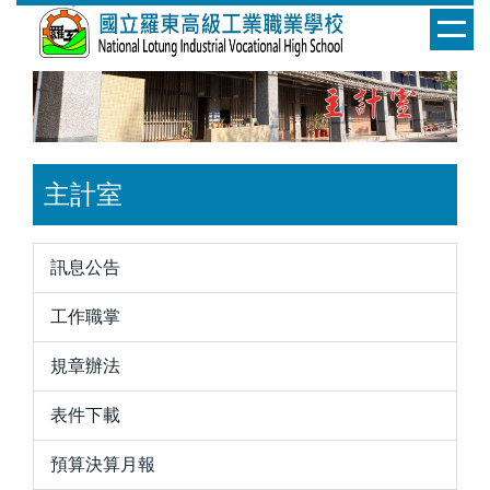
跳
到
主
要
內
容
區
主計室
訊息公告
工作職掌
規章辦法
表件下載
預算決算月報