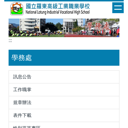
跳
到
主
要
內
容
:::
區
學務處
訊息公告
工作職掌
規章辦法
表件下載