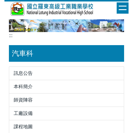
跳
到
主
要
內
:::
容
區
汽車科
訊息公告
本科簡介
師資陣容
工廠設備
課程地圖