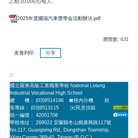
乙類:10,000元/每人。
2025年度國瑞汽車獎學金活動辦法.pdf
瀏覽數:
631
友善列印
分享
:::
國立羅東高級工業職業學校 National Lotung
Industrial Vocational High School
總 機： (03)9514196
☎
校內分機
校
安專線： (03)9513115
✉️民意信箱
統一編號： 42001706
學校地址： 269022 宜蘭縣冬山鄉廣興路117號
No.117, Guangsing Rd., Dongshan Township,
Yilan County 269-41, Taiwan (R.O.C.)