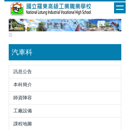
跳
到
主
要
內
:::
容
區
汽車科
訊息公告
本科簡介
師資陣容
工廠設備
課程地圖