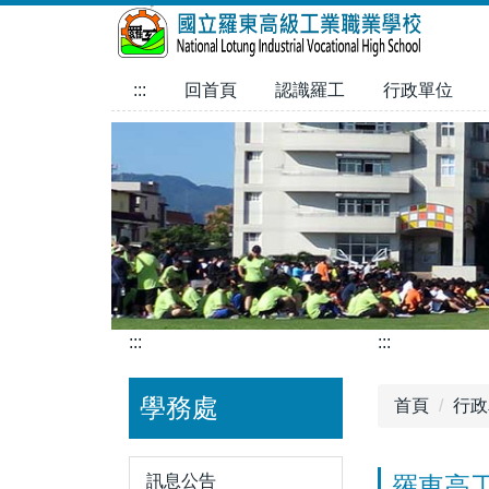
跳
到
主
:::
回首頁
認識羅工
行政單位
要
內
容
區
:::
:::
學務處
首頁
行政
訊息公告
羅東高