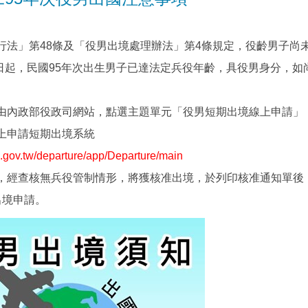
行法」第48條及「役男出境處理辦法」第4條規定，役齡男子尚
月1日起，民國95年次出生男子已達法定兵役年齡，具役男身分，
由內政部役政司網站，點選主題單元「役男短期出境線上申請」
上申請短期出境系統
s.gov.tw/departure/app/Departure/main
，經查核無兵役管制情形，將獲核准出境，於列印核准通知單後
出境申請。