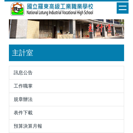
跳
到
主
要
內
容
區
主計室
訊息公告
工作職掌
規章辦法
表件下載
預算決算月報