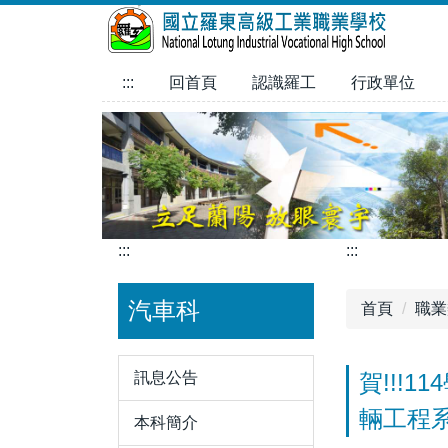
跳
到
主
:::
回首頁
認識羅工
行政單位
要
內
容
區
:::
:::
汽車科
首頁
職業
訊息公告
賀!!!
輛工程
本科簡介