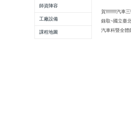
師資陣容
賀!!!!!!!
工廠設備
錄取~國立臺
汽車科暨全體
課程地圖