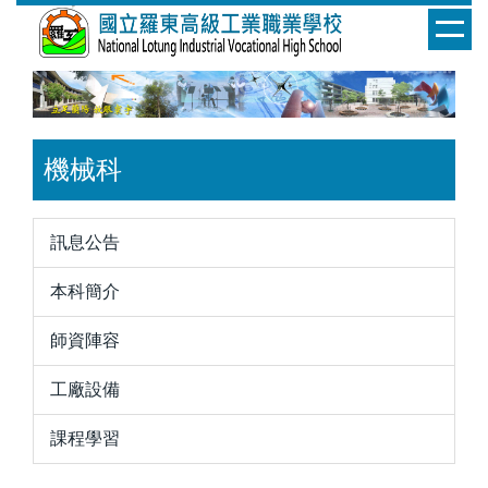
跳
到
主
要
內
容
機械科
區
訊息公告
本科簡介
師資陣容
工廠設備
課程學習