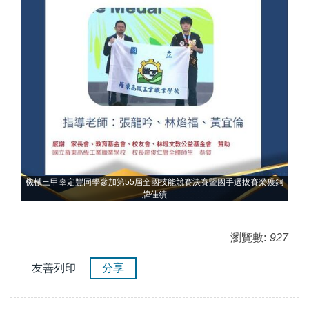
獲銅
機械三甲辜定豐同學參加第55屆全國技能競賽決賽暨國手選拔賽榮獲銅
機
牌佳績
瀏覽數:
927
友善列印
分享