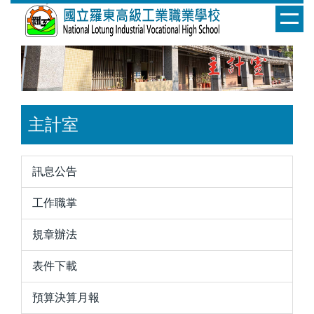
跳
到
主
要
內
容
區
主計室
訊息公告
工作職掌
規章辦法
表件下載
預算決算月報