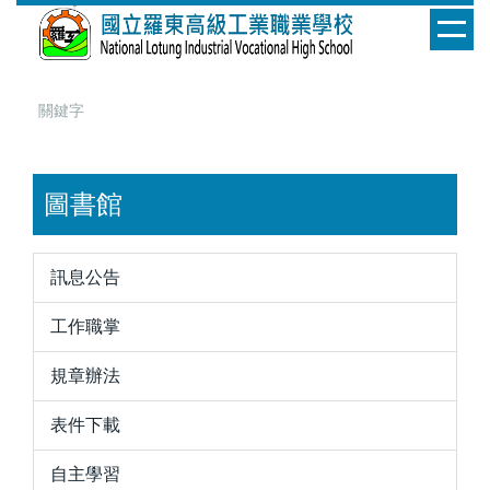
跳
到
主
要
內
容
區
圖書館
訊息公告
工作職掌
規章辦法
表件下載
自主學習