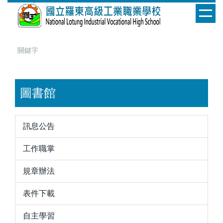
跳
到
主
要
內
容
區
圖書館
訊息公告
工作職掌
規章辦法
表件下載
自主學習