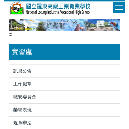
跳
到
主
要
內
:::
容
區
實習處
訊息公告
工作職掌
職安委員會
榮譽表現
規章辦法