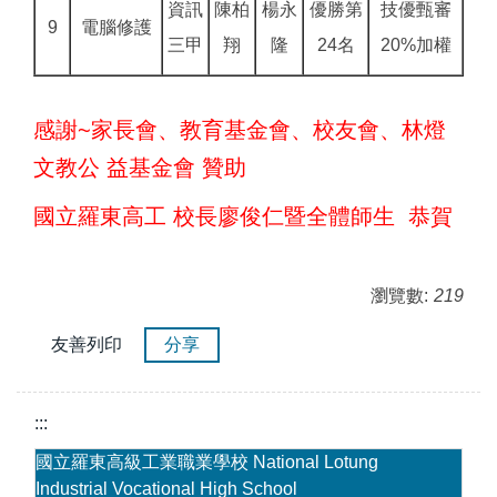
資訊
陳柏
楊永
優勝第
技優甄審
9
電腦修護
三甲
翔
隆
24名
20%加權
感謝~家長會、教育基金會、校友會、林燈
文教公 益基金會 贊助
國立羅東高工 校長廖俊仁暨全體師生 恭賀
瀏覽數:
219
友善列印
分享
:::
國立羅東高級工業職業學校 National Lotung
Industrial Vocational High School