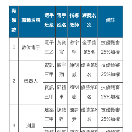
職
選手
選手
指導
獲獎名
類
職種名稱
備註
班級
姓名
教師
次
數
電子
黃資
游宇
金手獎
技優甄審
1
數位電子
三乙
宸
聖
第5名
25%加權
資訊
廖宇
優勝第8
技優甄審
練明
三甲
翔
名
25%加權
威
2
機器人
賴明
資訊
郭禮
優勝第8
技優甄審
志
三甲
聿
名
25%加權
建築
陳致
優勝第8
技優甄審
陳建
三甲
廷
名
25%加權
尹
3
測量
曾文