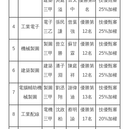
建築
吳庭
優勝第8
技優甄審
中
三甲
溢
名
25%加權
電子
張民
曾葉
優勝第
技優甄審
4
工業電子
三乙
謙
強
12名
25%加權
製圖
曾立
蘇甘
優勝第
技優甄審
5
機械製圖
三甲
勝
霖
12名
25%加權
建築
潘子
陳庭
優勝第
技優甄審
6
建築製圖
三甲
淵
祥
12名
25%加權
電腦輔助機
製圖
劉丞
謝偉
優勝第
技優甄審
7
械製圖
三甲
翔
迪
13名
25%加權
電機
沈政
蔡明
優勝第
技優甄審
8
工業配線
三甲
柏
諭
17名
20%加權