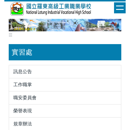
跳
到
主
要
內
:::
容
區
實習處
訊息公告
工作職掌
職安委員會
榮譽表現
規章辦法