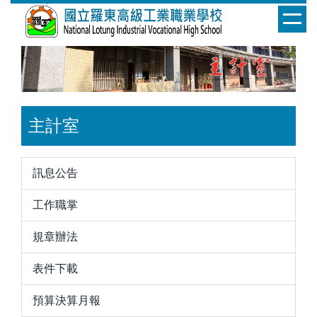
跳
到
主
要
內
容
區
主計室
訊息公告
工作職掌
規章辦法
表件下載
預算決算月報