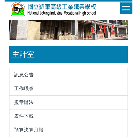
跳
到
主
要
內
容
區
主計室
訊息公告
工作職掌
規章辦法
表件下載
預算決算月報