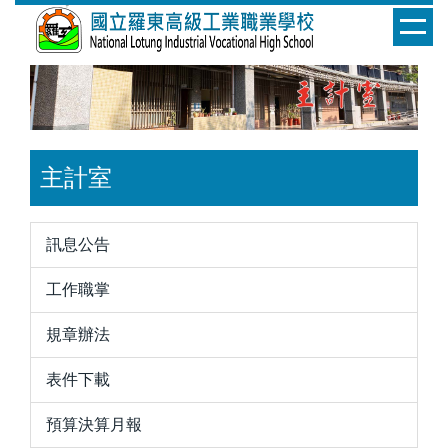
跳
到
主
要
內
容
區
主計室
訊息公告
工作職掌
規章辦法
表件下載
預算決算月報