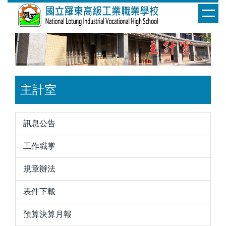
跳
到
主
要
內
容
區
主計室
訊息公告
工作職掌
規章辦法
表件下載
預算決算月報