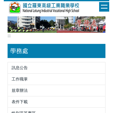
跳
到
主
要
內
容
:::
區
學務處
訊息公告
工作職掌
規章辦法
表件下載