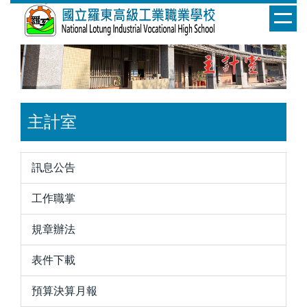
跳
到
主
要
內
容
區
主計室
訊息公告
工作職掌
規章辦法
表件下載
預算決算月報