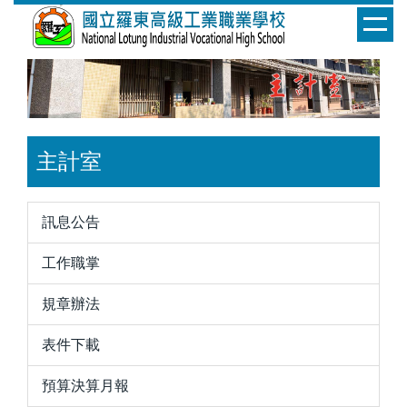
跳
到
主
要
內
容
區
主計室
訊息公告
工作職掌
規章辦法
表件下載
預算決算月報