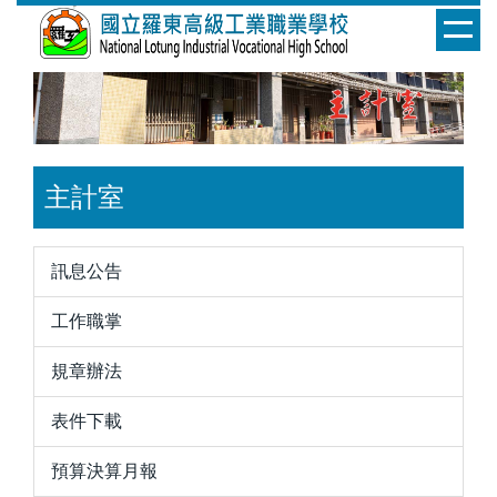
跳
到
主
要
內
容
區
主計室
訊息公告
工作職掌
規章辦法
表件下載
預算決算月報