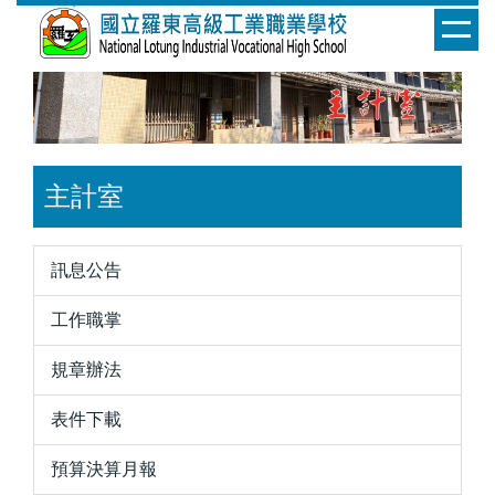
跳
到
主
要
內
容
區
主計室
訊息公告
工作職掌
規章辦法
表件下載
預算決算月報