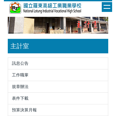
跳
到
主
要
內
容
區
主計室
訊息公告
工作職掌
規章辦法
表件下載
預算決算月報