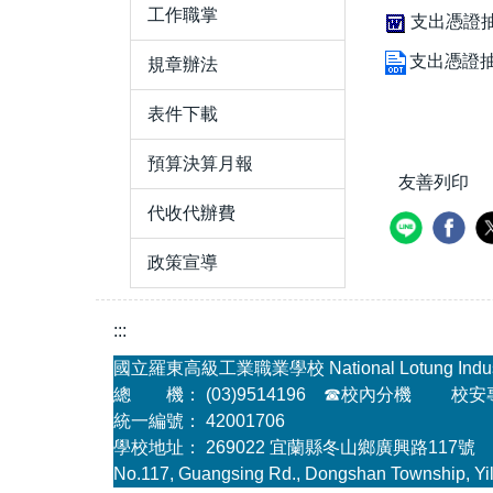
工作職掌
支出憑證抽
支出憑證抽
規章辦法
表件下載
預算決算月報
友善列印
代收代辦費
政策宣導
:::
國立羅東高級工業職業學校 National Lotung Industria
總 機： (03)9514196
☎
校內分機
校安專線
統一編號： 42001706
學校地址： 269022 宜蘭縣冬山鄉廣興路117號
No.117, Guangsing Rd., Dongshan Township, Yil