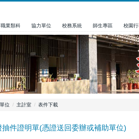
職業類科
協力單位
校務系統
師生專區
校園行
單位
主計室
表件下載
證抽件證明單(憑證送回委辦或補助單位)