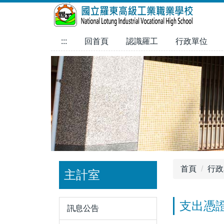
跳
到
主
:::
回首頁
認識羅工
行政單位
要
內
容
區
首頁
行政
主計室
支出憑
訊息公告