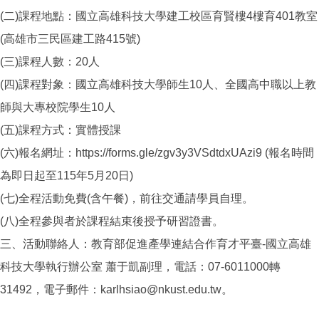
(二)課程地點：國立高雄科技大學建工校區育賢樓4樓育401教室
(高雄市三民區建工路415號)
(三)課程人數：20人
(四)課程對象：國立高雄科技大學師生10人、全國高中職以上教
師與大專校院學生10人
(五)課程方式：實體授課
(六)報名網址：https://forms.gle/zgv3y3VSdtdxUAzi9 (報名時間
為即日起至115年5月20日)
(七)全程活動免費(含午餐)，前往交通請學員自理。
(八)全程參與者於課程結束後授予研習證書。
三、活動聯絡人：教育部促進產學連結合作育才平臺-國立高雄
科技大學執行辦公室 蕭于凱副理，電話：07-6011000轉
31492，電子郵件：karlhsiao@nkust.edu.tw。