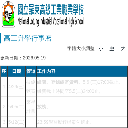
高三升學行事曆
字體大小調整
小
中
大
更新日期：2026.05.19
序
日期
管道
工作內容
技優
繳費。登錄繳寄資料。
5.6 (三)17:00截止。
1
4/29(三)
甄審
繳費截止時間至5.5(二)24:00止。
繁星
2
5/05(二)
放榜
。
計畫
3
5/12(二)
23:59學習歷程檔案勾選止。