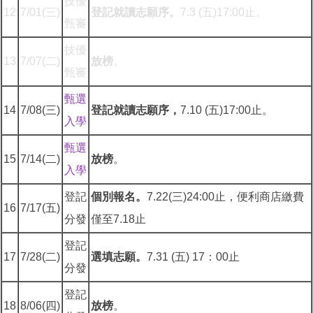
技優
12
7/01(三)
登記就讀志願序。
7.3 (五)17:00止。
甄審
技優
13
7/07(二)
放榜
。
甄審
甄選
14
7/08(三)
登記就讀志願序，
7.10 (五)17:00止。
入學
甄選
15
7/14(二)
放榜
。
入學
登記
個別報名。
7.22(三)24:00止，便利商店繳費
16
7/17(五)
分發
僅至7.18止
登記
17
7/28(二)
選填志願。
7.31 (五) 17：00止
分發
登記
18
8/06(四)
放榜
。