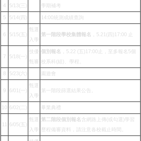
4
5/13(三)
學期補考
5
5/14(四)
14:00統測成績查詢
甄選
6
5/15(五)
第一階段學校集體報名
，5.21(四)17:00 止
入學
技優
個別報名
，5.22 (五)17:00止，至多報名5個
7
5/18(一)
甄審
校系科(組)、學程。
8
5/23(六)
園遊會
甄選
9
6/01(一)
第一階段篩選結果公告。
入學
10
6/02(二)
畢業典禮
甄選
第二階段個別報名
含網路上傳(或勾選)學習
11
6/05(五)
入學
歷程備審資料，請注意各校截止時間。